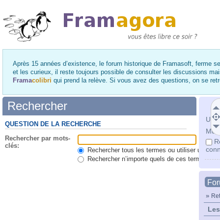
Après 15 années d’existence, le forum historique de Framasoft, ferme se
et les curieux, il reste toujours possible de consulter les discussions ma
Frama
colibri
qui prend la relève. Si vous avez des questions, on se re
Rechercher
Utili
QUESTION DE LA RECHERCHE
Mot 
Rechercher par mots-
R
clés:
conn
Rechercher tous les termes ou utiliser une qu
Rechercher n’importe quels de ces termes
Fo
»
Ret
Les