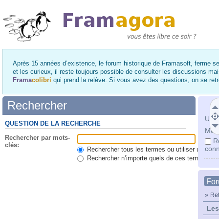
Après 15 années d’existence, le forum historique de Framasoft, ferme se
et les curieux, il reste toujours possible de consulter les discussions ma
Frama
colibri
qui prend la relève. Si vous avez des questions, on se re
Rechercher
Utili
QUESTION DE LA RECHERCHE
Mot 
Rechercher par mots-
R
clés:
conn
Rechercher tous les termes ou utiliser une qu
Rechercher n’importe quels de ces termes
Fo
»
Ret
Les