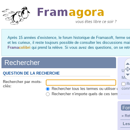
Après 15 années d’existence, le forum historique de Framasoft, ferme se
et les curieux, il reste toujours possible de consulter les discussions ma
Frama
colibri
qui prend la relève. Si vous avez des questions, on se re
Rechercher
Utili
QUESTION DE LA RECHERCHE
Mot 
Rechercher par mots-
R
clés:
conn
Rechercher tous les termes ou utiliser une qu
Rechercher n’importe quels de ces termes
Fo
»
Ret
Les