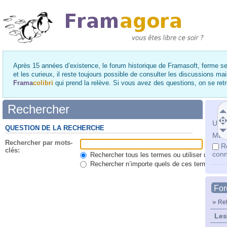
Après 15 années d’existence, le forum historique de Framasoft, ferme se
et les curieux, il reste toujours possible de consulter les discussions ma
Frama
colibri
qui prend la relève. Si vous avez des questions, on se re
Rechercher
Utili
QUESTION DE LA RECHERCHE
Mot 
Rechercher par mots-
R
clés:
conn
Rechercher tous les termes ou utiliser une qu
Rechercher n’importe quels de ces termes
Fo
»
Ret
Les