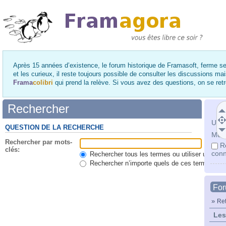
Après 15 années d’existence, le forum historique de Framasoft, ferme se
et les curieux, il reste toujours possible de consulter les discussions ma
Frama
colibri
qui prend la relève. Si vous avez des questions, on se re
Rechercher
Utili
QUESTION DE LA RECHERCHE
Mot 
Rechercher par mots-
R
clés:
conn
Rechercher tous les termes ou utiliser une qu
Rechercher n’importe quels de ces termes
Fo
»
Ret
Les