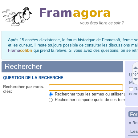
Après 15 années d’existence, le forum historique de Framasoft, ferme se
et les curieux, il reste toujours possible de consulter les discussions ma
Frama
colibri
qui prend la relève. Si vous avez des questions, on se re
Rechercher
Utili
QUESTION DE LA RECHERCHE
Mot 
Rechercher par mots-
R
clés:
conn
Rechercher tous les termes ou utiliser une qu
Rechercher n’importe quels de ces termes
Fo
»
Ret
Les