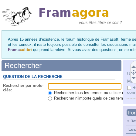
Après 15 années d’existence, le forum historique de Framasoft, ferme se
et les curieux, il reste toujours possible de consulter les discussions ma
Frama
colibri
qui prend la relève. Si vous avez des questions, on se re
Rechercher
Utili
QUESTION DE LA RECHERCHE
Mot 
Rechercher par mots-
R
clés:
conn
Rechercher tous les termes ou utiliser une qu
Rechercher n’importe quels de ces termes
Fo
»
Ret
Les