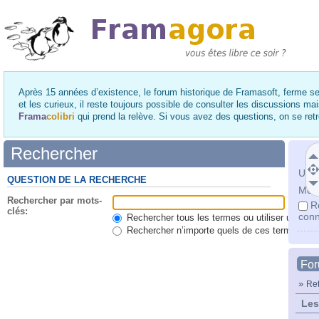
Après 15 années d’existence, le forum historique de Framasoft, ferme se
et les curieux, il reste toujours possible de consulter les discussions ma
Frama
colibri
qui prend la relève. Si vous avez des questions, on se re
Rechercher
Utili
QUESTION DE LA RECHERCHE
Mot 
Rechercher par mots-
R
clés:
conn
Rechercher tous les termes ou utiliser une qu
Rechercher n’importe quels de ces termes
Fo
»
Ret
Les