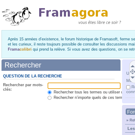
Après 15 années d’existence, le forum historique de Framasoft, ferme se
et les curieux, il reste toujours possible de consulter les discussions ma
Frama
colibri
qui prend la relève. Si vous avez des questions, on se re
Rechercher
Utili
QUESTION DE LA RECHERCHE
Mot 
Rechercher par mots-
R
clés:
conn
Rechercher tous les termes ou utiliser une qu
Rechercher n’importe quels de ces termes
Fo
»
Ret
Les