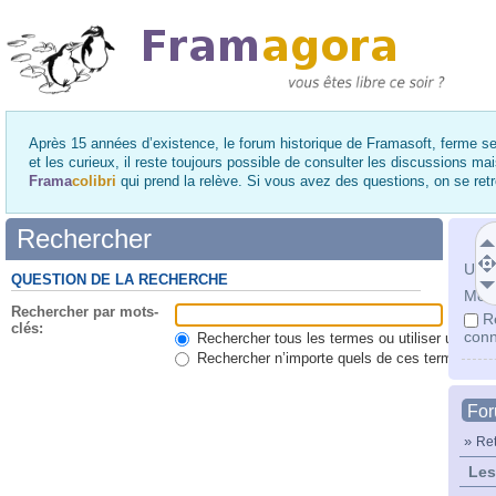
Après 15 années d’existence, le forum historique de Framasoft, ferme se
et les curieux, il reste toujours possible de consulter les discussions ma
Frama
colibri
qui prend la relève. Si vous avez des questions, on se re
Rechercher
Utili
QUESTION DE LA RECHERCHE
Mot 
Rechercher par mots-
R
clés:
conn
Rechercher tous les termes ou utiliser une qu
Rechercher n’importe quels de ces termes
Fo
»
Ret
Les