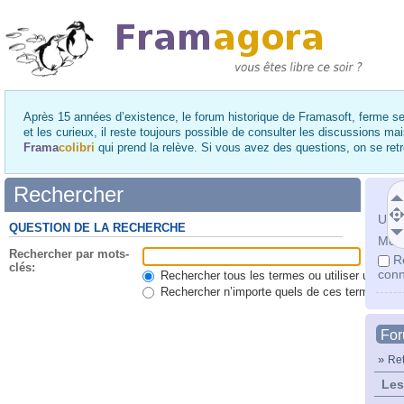
Après 15 années d’existence, le forum historique de Framasoft, ferme se
et les curieux, il reste toujours possible de consulter les discussions ma
Frama
colibri
qui prend la relève. Si vous avez des questions, on se re
Rechercher
Utili
QUESTION DE LA RECHERCHE
Mot 
Rechercher par mots-
R
clés:
conn
Rechercher tous les termes ou utiliser une qu
Rechercher n’importe quels de ces termes
Fo
»
Ret
Les