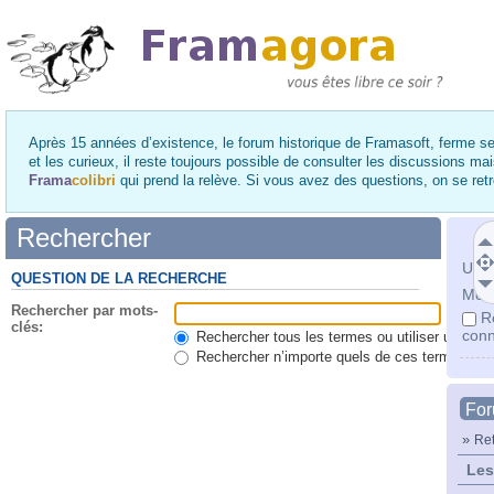
Après 15 années d’existence, le forum historique de Framasoft, ferme se
et les curieux, il reste toujours possible de consulter les discussions ma
Frama
colibri
qui prend la relève. Si vous avez des questions, on se re
Rechercher
Utili
QUESTION DE LA RECHERCHE
Mot 
Rechercher par mots-
R
clés:
conn
Rechercher tous les termes ou utiliser une qu
Rechercher n’importe quels de ces termes
Fo
»
Ret
Les