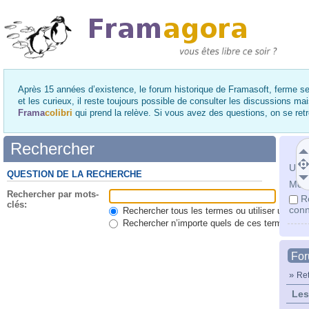
Après 15 années d’existence, le forum historique de Framasoft, ferme se
et les curieux, il reste toujours possible de consulter les discussions ma
Frama
colibri
qui prend la relève. Si vous avez des questions, on se re
Rechercher
Utili
QUESTION DE LA RECHERCHE
Mot 
Rechercher par mots-
R
clés:
conn
Rechercher tous les termes ou utiliser une qu
Rechercher n’importe quels de ces termes
Fo
»
Ret
Les