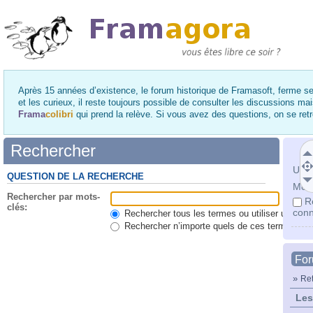
Après 15 années d’existence, le forum historique de Framasoft, ferme se
et les curieux, il reste toujours possible de consulter les discussions ma
Frama
colibri
qui prend la relève. Si vous avez des questions, on se re
Rechercher
Utili
QUESTION DE LA RECHERCHE
Mot 
Rechercher par mots-
R
clés:
conn
Rechercher tous les termes ou utiliser une qu
Rechercher n’importe quels de ces termes
Fo
»
Ret
Les