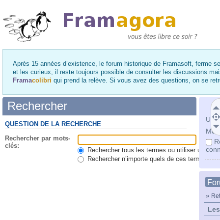
Après 15 années d’existence, le forum historique de Framasoft, ferme se
et les curieux, il reste toujours possible de consulter les discussions ma
Frama
colibri
qui prend la relève. Si vous avez des questions, on se re
Rechercher
Utili
QUESTION DE LA RECHERCHE
Mot 
Rechercher par mots-
R
clés:
conn
Rechercher tous les termes ou utiliser une qu
Rechercher n’importe quels de ces termes
Fo
»
Ret
Les