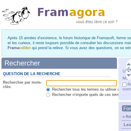
Après 15 années d’existence, le forum historique de Framasoft, ferme se
et les curieux, il reste toujours possible de consulter les discussions ma
Frama
colibri
qui prend la relève. Si vous avez des questions, on se re
Rechercher
Utili
QUESTION DE LA RECHERCHE
Mot 
Rechercher par mots-
R
clés:
conn
Rechercher tous les termes ou utiliser une qu
Rechercher n’importe quels de ces termes
Fo
»
Ret
Les