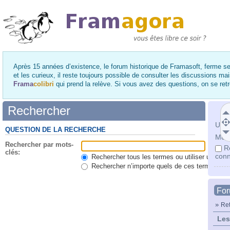
Après 15 années d’existence, le forum historique de Framasoft, ferme se
et les curieux, il reste toujours possible de consulter les discussions ma
Frama
colibri
qui prend la relève. Si vous avez des questions, on se re
Rechercher
Utili
QUESTION DE LA RECHERCHE
Mot 
Rechercher par mots-
R
clés:
conn
Rechercher tous les termes ou utiliser une qu
Rechercher n’importe quels de ces termes
Fo
»
Ret
Les