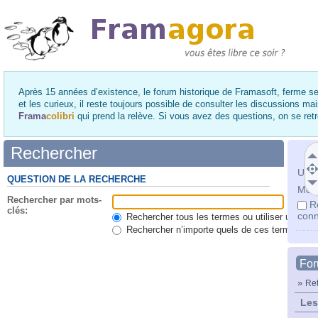
Après 15 années d’existence, le forum historique de Framasoft, ferme se
et les curieux, il reste toujours possible de consulter les discussions ma
Frama
colibri
qui prend la relève. Si vous avez des questions, on se re
Rechercher
Utili
QUESTION DE LA RECHERCHE
Mot 
Rechercher par mots-
R
clés:
conn
Rechercher tous les termes ou utiliser une qu
Rechercher n’importe quels de ces termes
Fo
»
Ret
Les