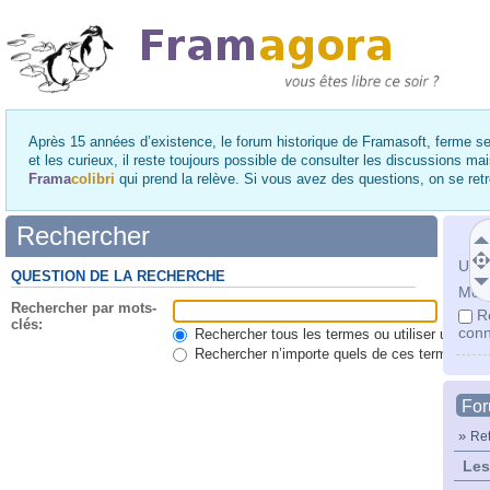
Après 15 années d’existence, le forum historique de Framasoft, ferme se
et les curieux, il reste toujours possible de consulter les discussions ma
Frama
colibri
qui prend la relève. Si vous avez des questions, on se re
Rechercher
Utili
QUESTION DE LA RECHERCHE
Mot 
Rechercher par mots-
R
clés:
conn
Rechercher tous les termes ou utiliser une qu
Rechercher n’importe quels de ces termes
Fo
»
Ret
Les