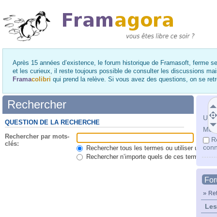
Après 15 années d’existence, le forum historique de Framasoft, ferme se
et les curieux, il reste toujours possible de consulter les discussions ma
Frama
colibri
qui prend la relève. Si vous avez des questions, on se re
Rechercher
Utili
QUESTION DE LA RECHERCHE
Mot 
Rechercher par mots-
R
clés:
conn
Rechercher tous les termes ou utiliser une qu
Rechercher n’importe quels de ces termes
Fo
»
Ret
Les