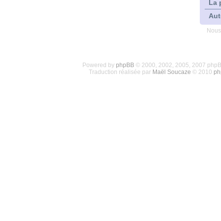
La 
Aut
Nous
Powered by
phpBB
© 2000, 2002, 2005, 2007 php
Traduction réalisée par
Maël Soucaze
© 2010
ph