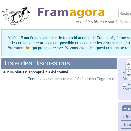
Recher
Après 15 années d’existence, le forum historique de Framasoft, ferme se
et les curieux, il reste toujours possible de consulter les discussions ma
Frama
colibri
qui prend la relève. Si vous avez des questions, on se re
Liste des discussions
Utili
Aucun résultat approprié n’a été trouvé.
Mot 
Trier
• La recherche a retourné 0 résultats • Page
1
sur
1
R
conn
Fo
»
Ret
Les