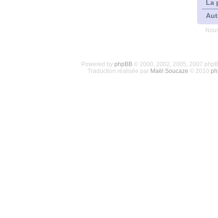
La 
Aut
Nous
Powered by
phpBB
© 2000, 2002, 2005, 2007 php
Traduction réalisée par
Maël Soucaze
© 2010
ph