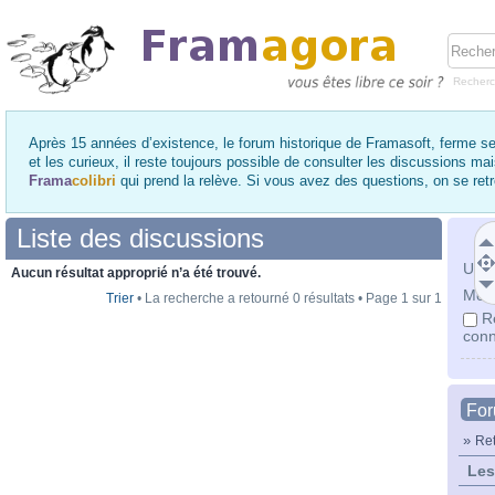
Recher
Après 15 années d’existence, le forum historique de Framasoft, ferme se
et les curieux, il reste toujours possible de consulter les discussions ma
Frama
colibri
qui prend la relève. Si vous avez des questions, on se re
Liste des discussions
Utili
Aucun résultat approprié n’a été trouvé.
Mot 
Trier
• La recherche a retourné 0 résultats • Page
1
sur
1
R
conn
Fo
»
Ret
Les