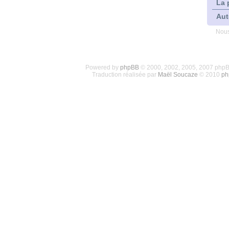
La 
Aut
Nous
Powered by
phpBB
© 2000, 2002, 2005, 2007 php
Traduction réalisée par
Maël Soucaze
© 2010
ph