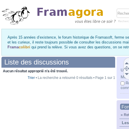
Recher
Après 15 années d’existence, le forum historique de Framasoft, ferme se
et les curieux, il reste toujours possible de consulter les discussions ma
Frama
colibri
qui prend la relève. Si vous avez des questions, on se re
Liste des discussions
Utili
Aucun résultat approprié n’a été trouvé.
Mot 
Trier
• La recherche a retourné 0 résultats • Page
1
sur
1
R
conn
Fo
»
Ret
Les