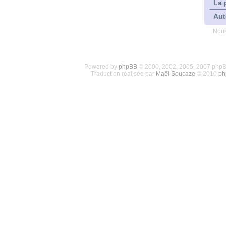
La 
Aut
Nous
Powered by
phpBB
© 2000, 2002, 2005, 2007 php
Traduction réalisée par
Maël Soucaze
© 2010
ph