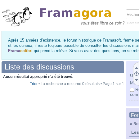
Recher
Après 15 années d’existence, le forum historique de Framasoft, ferme se
et les curieux, il reste toujours possible de consulter les discussions ma
Frama
colibri
qui prend la relève. Si vous avez des questions, on se re
Liste des discussions
Utili
Aucun résultat approprié n’a été trouvé.
Mot 
Trier
• La recherche a retourné 0 résultats • Page
1
sur
1
R
conn
Fo
»
Ret
Les