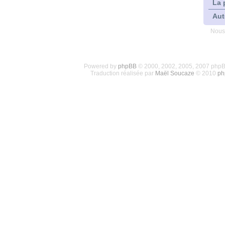
La 
Aut
Nous
Powered by
phpBB
© 2000, 2002, 2005, 2007 php
Traduction réalisée par
Maël Soucaze
© 2010
ph