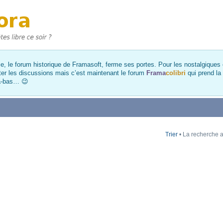
, le forum historique de Framasoft, ferme ses portes. Pour les nostalgiques et
ter les discussions mais c’est maintenant le forum
Frama
colibri
qui prend la
là-bas… 😉
Trier
• La recherche a