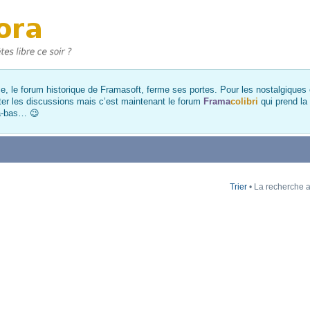
, le forum historique de Framasoft, ferme ses portes. Pour les nostalgiques et
ter les discussions mais c’est maintenant le forum
Frama
colibri
qui prend la
là-bas… 😉
Trier
• La recherche a