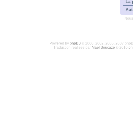
La 
Aut
Nous
Powered by
phpBB
© 2000, 2002, 2005, 2007 php
Traduction réalisée par
Maël Soucaze
© 2010
ph