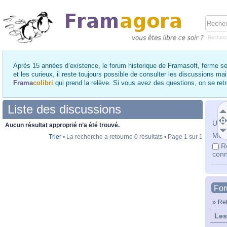
Recher
Après 15 années d’existence, le forum historique de Framasoft, ferme se
et les curieux, il reste toujours possible de consulter les discussions ma
Frama
colibri
qui prend la relève. Si vous avez des questions, on se re
Liste des discussions
Utili
Aucun résultat approprié n’a été trouvé.
Mot 
Trier
• La recherche a retourné 0 résultats • Page
1
sur
1
R
conn
Fo
»
Ret
Les