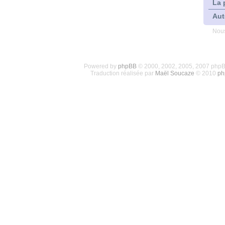
La 
Aut
Nous
Powered by
phpBB
© 2000, 2002, 2005, 2007 php
Traduction réalisée par
Maël Soucaze
© 2010
ph