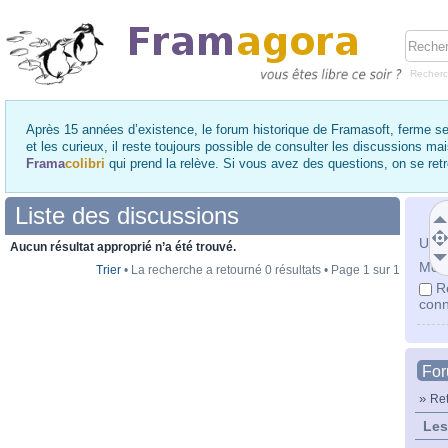
Recher
Après 15 années d’existence, le forum historique de Framasoft, ferme se
et les curieux, il reste toujours possible de consulter les discussions ma
Frama
colibri
qui prend la relève. Si vous avez des questions, on se re
Liste des discussions
Utili
Aucun résultat approprié n’a été trouvé.
Mot 
Trier
• La recherche a retourné 0 résultats • Page
1
sur
1
R
conn
Fo
»
Ret
Les