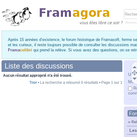
Recher
Après 15 années d’existence, le forum historique de Framasoft, ferme se
et les curieux, il reste toujours possible de consulter les discussions ma
Frama
colibri
qui prend la relève. Si vous avez des questions, on se re
Liste des discussions
Utili
Aucun résultat approprié n’a été trouvé.
Mot 
Trier
• La recherche a retourné 0 résultats • Page
1
sur
1
R
conn
Fo
»
Ret
Les