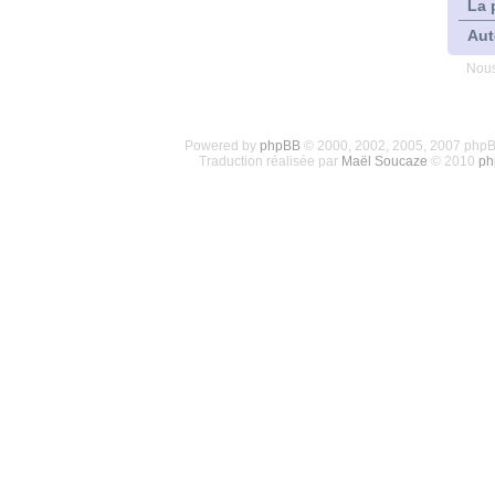
La 
Aut
Nous
Powered by
phpBB
© 2000, 2002, 2005, 2007 php
Traduction réalisée par
Maël Soucaze
© 2010
ph