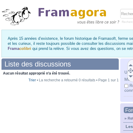
Recher
Après 15 années d’existence, le forum historique de Framasoft, ferme se
et les curieux, il reste toujours possible de consulter les discussions ma
Frama
colibri
qui prend la relève. Si vous avez des questions, on se re
Liste des discussions
Utili
Aucun résultat approprié n’a été trouvé.
Mot 
Trier
• La recherche a retourné 0 résultats • Page
1
sur
1
R
conn
Fo
»
Ret
Les