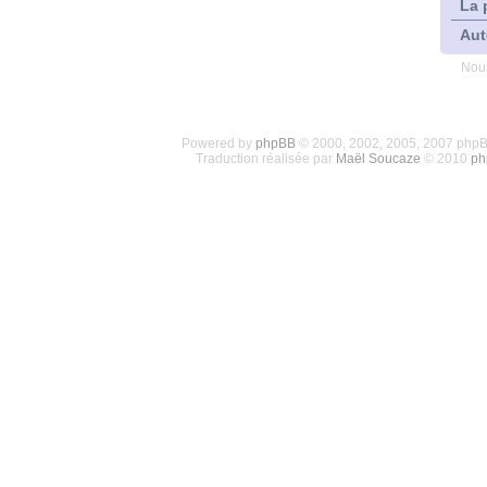
La 
Aut
Nous
Powered by
phpBB
© 2000, 2002, 2005, 2007 php
Traduction réalisée par
Maël Soucaze
© 2010
ph