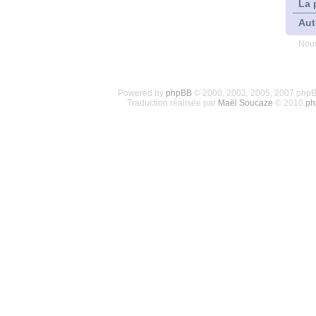
La 
Aut
Nous
Powered by
phpBB
© 2000, 2002, 2005, 2007 php
Traduction réalisée par
Maël Soucaze
© 2010
ph