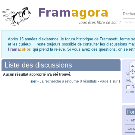
Recher
Après 15 années d’existence, le forum historique de Framasoft, ferme se
et les curieux, il reste toujours possible de consulter les discussions ma
Frama
colibri
qui prend la relève. Si vous avez des questions, on se re
Liste des discussions
Utili
Aucun résultat approprié n’a été trouvé.
Mot 
Trier
• La recherche a retourné 0 résultats • Page
1
sur
1
R
conn
Fo
»
Ret
Les