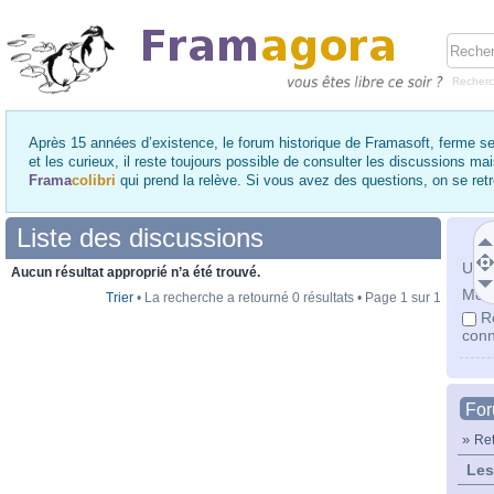
Recher
Après 15 années d’existence, le forum historique de Framasoft, ferme se
et les curieux, il reste toujours possible de consulter les discussions ma
Frama
colibri
qui prend la relève. Si vous avez des questions, on se re
Liste des discussions
Utili
Aucun résultat approprié n’a été trouvé.
Mot 
Trier
• La recherche a retourné 0 résultats • Page
1
sur
1
R
conn
Fo
»
Ret
Les