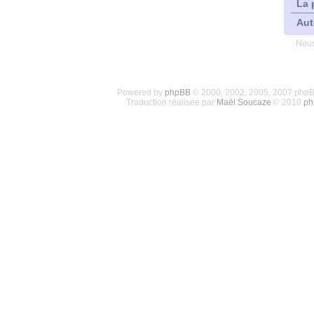
La 
Aut
Nous
Powered by
phpBB
© 2000, 2002, 2005, 2007 php
Traduction réalisée par
Maël Soucaze
© 2010
ph