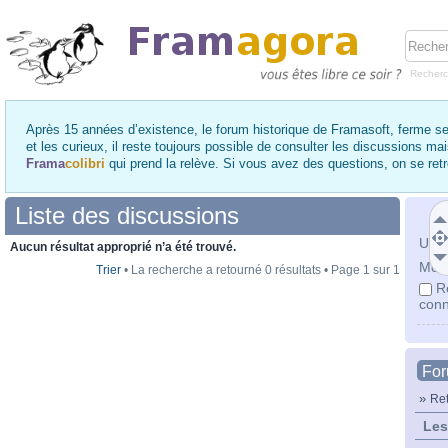
Recher
Après 15 années d’existence, le forum historique de Framasoft, ferme se
et les curieux, il reste toujours possible de consulter les discussions ma
Frama
colibri
qui prend la relève. Si vous avez des questions, on se re
Liste des discussions
Utili
Aucun résultat approprié n’a été trouvé.
Mot 
Trier
• La recherche a retourné 0 résultats • Page
1
sur
1
R
conn
Fo
»
Ret
Les