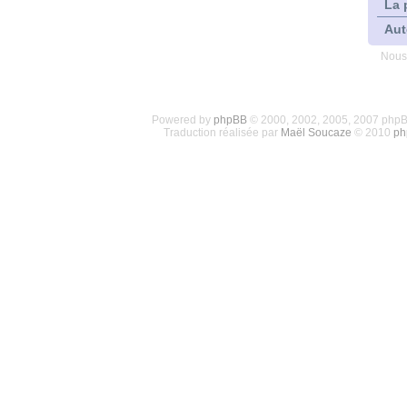
La 
Aut
Nous
Powered by
phpBB
© 2000, 2002, 2005, 2007 php
Traduction réalisée par
Maël Soucaze
© 2010
ph