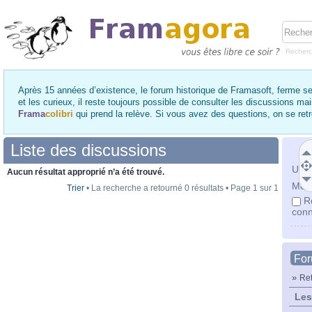
Recher
Après 15 années d’existence, le forum historique de Framasoft, ferme se
et les curieux, il reste toujours possible de consulter les discussions ma
Frama
colibri
qui prend la relève. Si vous avez des questions, on se re
Liste des discussions
Utili
Aucun résultat approprié n’a été trouvé.
Mot 
Trier
• La recherche a retourné 0 résultats • Page
1
sur
1
R
conn
Fo
»
Ret
Les