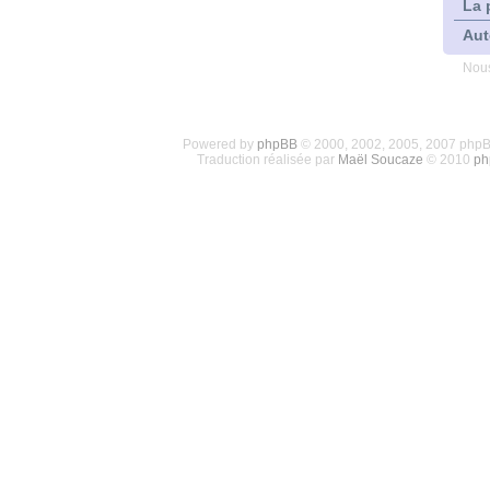
La 
Aut
Nous
Powered by
phpBB
© 2000, 2002, 2005, 2007 php
Traduction réalisée par
Maël Soucaze
© 2010
ph