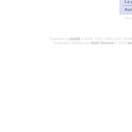
La 
Aut
Nous
Powered by
phpBB
© 2000, 2002, 2005, 2007 php
Traduction réalisée par
Maël Soucaze
© 2010
ph