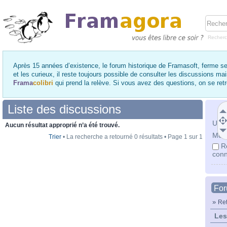
Recher
Après 15 années d’existence, le forum historique de Framasoft, ferme se
et les curieux, il reste toujours possible de consulter les discussions ma
Frama
colibri
qui prend la relève. Si vous avez des questions, on se re
Liste des discussions
Utili
Aucun résultat approprié n’a été trouvé.
Mot 
Trier
• La recherche a retourné 0 résultats • Page
1
sur
1
R
conn
Fo
»
Ret
Les