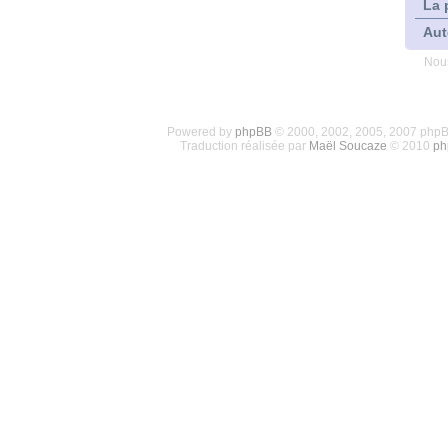
La 
Aut
Nous
Powered by
phpBB
© 2000, 2002, 2005, 2007 php
Traduction réalisée par
Maël Soucaze
© 2010
ph