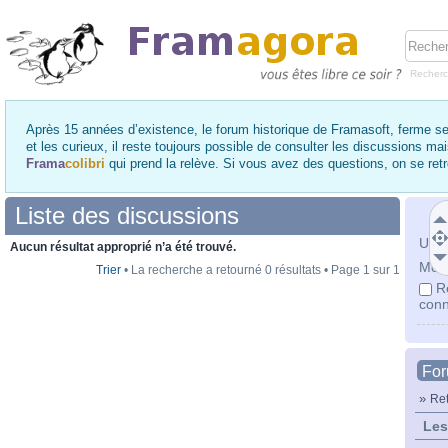
Recher
Après 15 années d’existence, le forum historique de Framasoft, ferme se
et les curieux, il reste toujours possible de consulter les discussions ma
Frama
colibri
qui prend la relève. Si vous avez des questions, on se re
Liste des discussions
Utili
Aucun résultat approprié n’a été trouvé.
Mot 
Trier
• La recherche a retourné 0 résultats • Page
1
sur
1
R
conn
Fo
»
Ret
Les