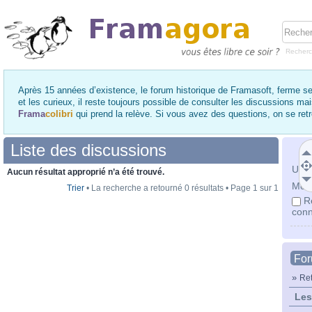
Recher
Après 15 années d’existence, le forum historique de Framasoft, ferme se
et les curieux, il reste toujours possible de consulter les discussions ma
Frama
colibri
qui prend la relève. Si vous avez des questions, on se re
Liste des discussions
Utili
Aucun résultat approprié n’a été trouvé.
Mot 
Trier
• La recherche a retourné 0 résultats • Page
1
sur
1
R
conn
Fo
»
Ret
Les