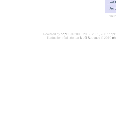
La 
Aut
Nous
Powered by
phpBB
© 2000, 2002, 2005, 2007 php
Traduction réalisée par
Maël Soucaze
© 2010
ph