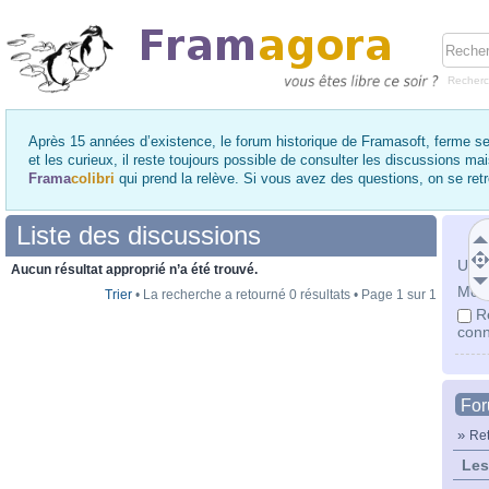
Recher
Après 15 années d’existence, le forum historique de Framasoft, ferme se
et les curieux, il reste toujours possible de consulter les discussions ma
Frama
colibri
qui prend la relève. Si vous avez des questions, on se re
Liste des discussions
Utili
Aucun résultat approprié n’a été trouvé.
Mot 
Trier
• La recherche a retourné 0 résultats • Page
1
sur
1
R
conn
Fo
»
Ret
Les