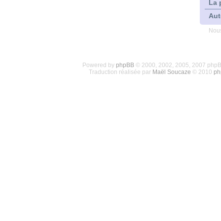
La 
Aut
Nous
Powered by
phpBB
© 2000, 2002, 2005, 2007 php
Traduction réalisée par
Maël Soucaze
© 2010
ph