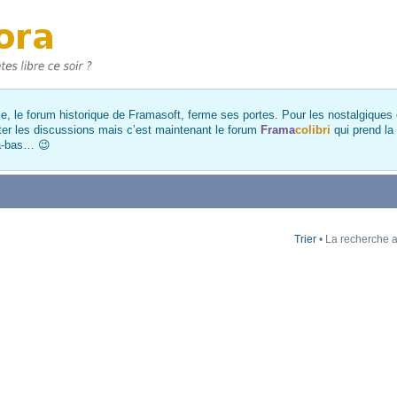
, le forum historique de Framasoft, ferme ses portes. Pour les nostalgiques et
ter les discussions mais c’est maintenant le forum
Frama
colibri
qui prend la
là-bas… 😉
Trier
• La recherche a