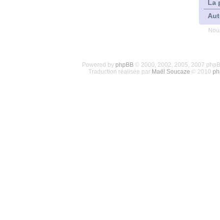
La 
Aut
Nous
Powered by
phpBB
© 2000, 2002, 2005, 2007 php
Traduction réalisée par
Maël Soucaze
© 2010
ph