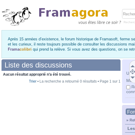
Recher
Après 15 années d’existence, le forum historique de Framasoft, ferme se
et les curieux, il reste toujours possible de consulter les discussions ma
Frama
colibri
qui prend la relève. Si vous avez des questions, on se re
Liste des discussions
Utili
Aucun résultat approprié n’a été trouvé.
Mot 
Trier
• La recherche a retourné 0 résultats • Page
1
sur
1
R
conn
Fo
»
Ret
Les