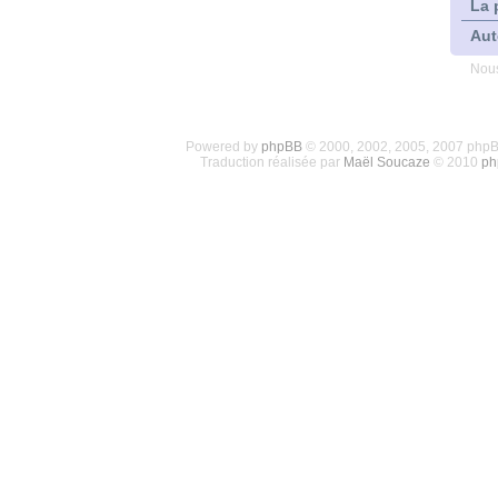
La 
Aut
Nous
Powered by
phpBB
© 2000, 2002, 2005, 2007 php
Traduction réalisée par
Maël Soucaze
© 2010
ph