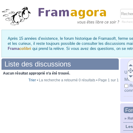
Recher
Après 15 années d’existence, le forum historique de Framasoft, ferme se
et les curieux, il reste toujours possible de consulter les discussions ma
Frama
colibri
qui prend la relève. Si vous avez des questions, on se re
Liste des discussions
Utili
Aucun résultat approprié n’a été trouvé.
Mot 
Trier
• La recherche a retourné 0 résultats • Page
1
sur
1
R
conn
Fo
»
Ret
Les