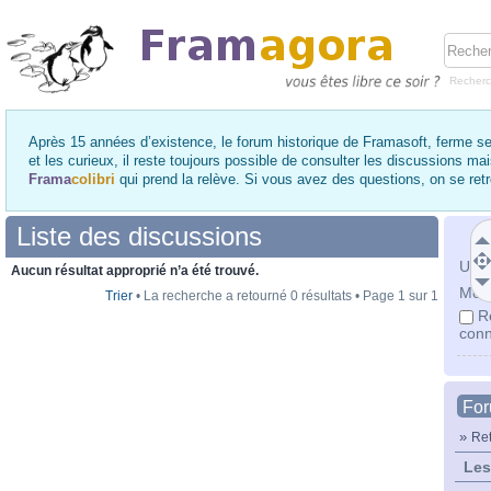
Recher
Après 15 années d’existence, le forum historique de Framasoft, ferme se
et les curieux, il reste toujours possible de consulter les discussions ma
Frama
colibri
qui prend la relève. Si vous avez des questions, on se re
Liste des discussions
Utili
Aucun résultat approprié n’a été trouvé.
Mot 
Trier
• La recherche a retourné 0 résultats • Page
1
sur
1
R
conn
Fo
»
Ret
Les