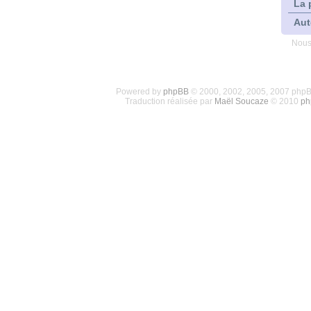
La 
Aut
Nous
Powered by
phpBB
© 2000, 2002, 2005, 2007 php
Traduction réalisée par
Maël Soucaze
© 2010
ph