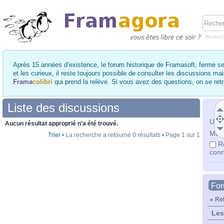
Recher
Après 15 années d’existence, le forum historique de Framasoft, ferme se
et les curieux, il reste toujours possible de consulter les discussions ma
Frama
colibri
qui prend la relève. Si vous avez des questions, on se re
Liste des discussions
Utili
Aucun résultat approprié n’a été trouvé.
Mot 
Trier
• La recherche a retourné 0 résultats • Page
1
sur
1
R
conn
Fo
»
Ret
Les