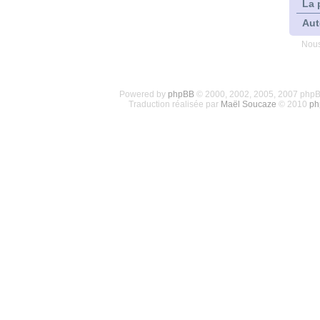
La 
Aut
Nous
Powered by
phpBB
© 2000, 2002, 2005, 2007 php
Traduction réalisée par
Maël Soucaze
© 2010
ph