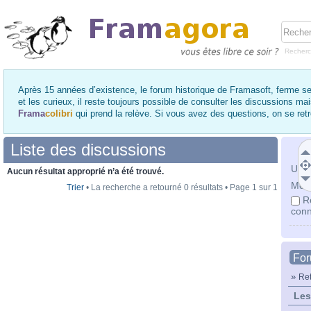
Recher
Après 15 années d’existence, le forum historique de Framasoft, ferme se
et les curieux, il reste toujours possible de consulter les discussions ma
Frama
colibri
qui prend la relève. Si vous avez des questions, on se re
Liste des discussions
Utili
Aucun résultat approprié n’a été trouvé.
Mot 
Trier
• La recherche a retourné 0 résultats • Page
1
sur
1
R
conn
Fo
»
Ret
Les