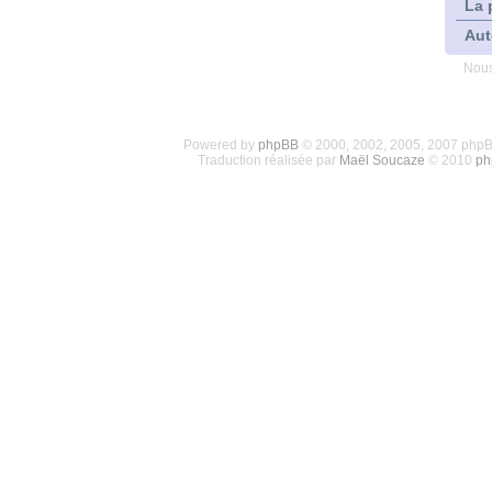
La 
Aut
Nous
Powered by
phpBB
© 2000, 2002, 2005, 2007 php
Traduction réalisée par
Maël Soucaze
© 2010
ph