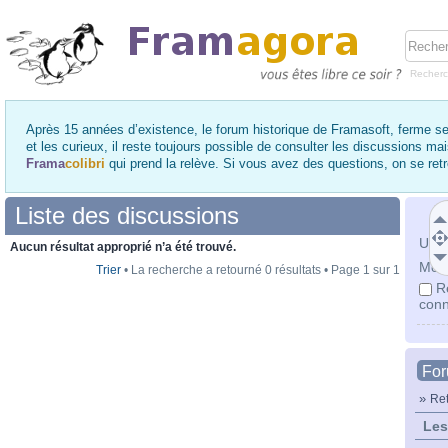
Recher
Après 15 années d’existence, le forum historique de Framasoft, ferme se
et les curieux, il reste toujours possible de consulter les discussions ma
Frama
colibri
qui prend la relève. Si vous avez des questions, on se re
Liste des discussions
Utili
Aucun résultat approprié n’a été trouvé.
Mot 
Trier
• La recherche a retourné 0 résultats • Page
1
sur
1
R
conn
Fo
»
Ret
Les