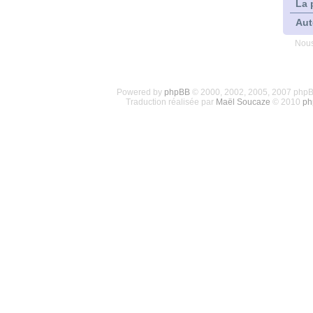
La 
Aut
Nous
Powered by
phpBB
© 2000, 2002, 2005, 2007 php
Traduction réalisée par
Maël Soucaze
© 2010
ph