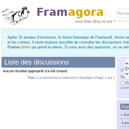
Recher
Après 15 années d’existence, le forum historique de Framasoft, ferme se
et les curieux, il reste toujours possible de consulter les discussions ma
Frama
colibri
qui prend la relève. Si vous avez des questions, on se re
Liste des discussions
Utili
Aucun résultat approprié n’a été trouvé.
Mot 
Trier
• La recherche a retourné 0 résultats • Page
1
sur
1
R
conn
Fo
»
Ret
Les