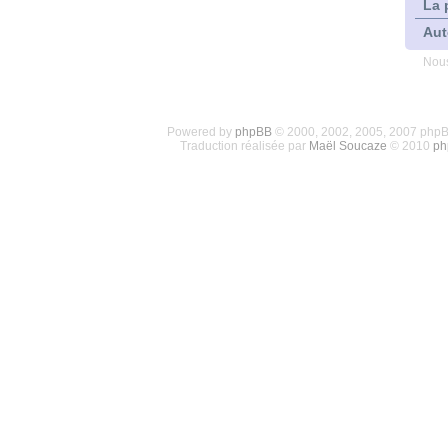
La 
Aut
Nous
Powered by
phpBB
© 2000, 2002, 2005, 2007 php
Traduction réalisée par
Maël Soucaze
© 2010
ph