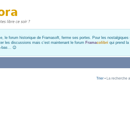
, le forum historique de Framasoft, ferme ses portes. Pour les nostalgiques et
ter les discussions mais c’est maintenant le forum
Frama
colibri
qui prend la
là-bas… 😉
Trier
• La recherche a