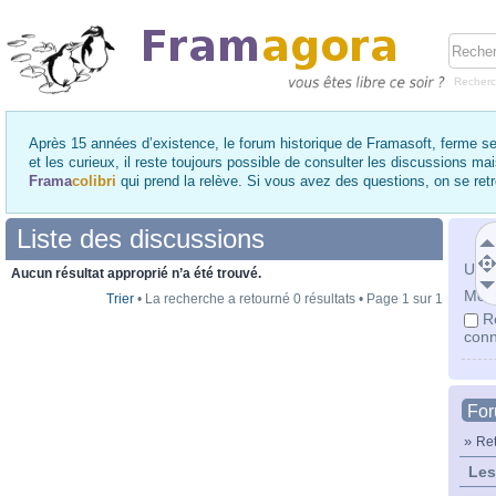
Recher
Après 15 années d’existence, le forum historique de Framasoft, ferme se
et les curieux, il reste toujours possible de consulter les discussions ma
Frama
colibri
qui prend la relève. Si vous avez des questions, on se re
Liste des discussions
Utili
Aucun résultat approprié n’a été trouvé.
Mot 
Trier
• La recherche a retourné 0 résultats • Page
1
sur
1
R
conn
Fo
»
Ret
Les