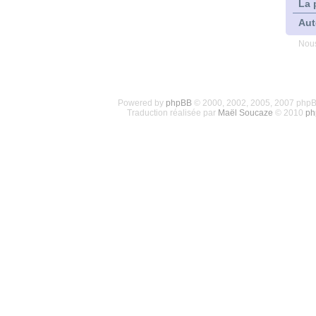
La 
Aut
Nous
Powered by
phpBB
© 2000, 2002, 2005, 2007 php
Traduction réalisée par
Maël Soucaze
© 2010
ph