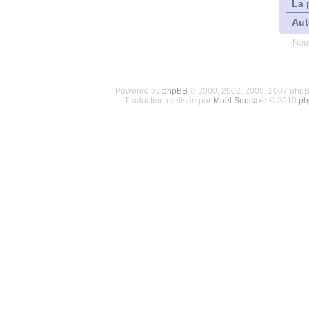
La 
Aut
Nous
Powered by
phpBB
© 2000, 2002, 2005, 2007 php
Traduction réalisée par
Maël Soucaze
© 2010
ph