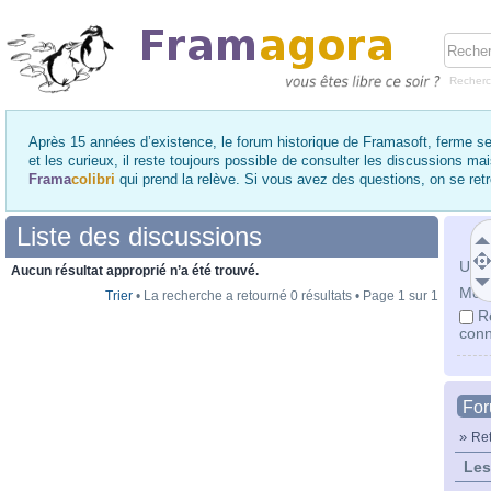
Recher
Après 15 années d’existence, le forum historique de Framasoft, ferme se
et les curieux, il reste toujours possible de consulter les discussions ma
Frama
colibri
qui prend la relève. Si vous avez des questions, on se re
Liste des discussions
Utili
Aucun résultat approprié n’a été trouvé.
Mot 
Trier
• La recherche a retourné 0 résultats • Page
1
sur
1
R
conn
Fo
»
Ret
Les